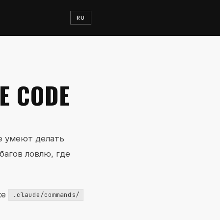
RU
E CODE
не умеют делать
багов ловлю, где
пке
.claude/commands/