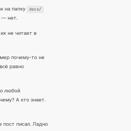
к на папку
docs/
 — нет.
их не читает в
имер почему-то не
всё равно
но любой
ему? А кто знает.
е пост писал. Ладно