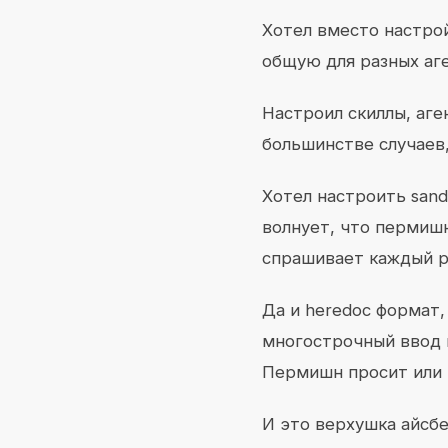
Хотел вместо настро
общую для разных аге
Настроил скиллы, аге
большинстве случаев,
Хотел настроить sand
волнует, что пермишн
спрашивает каждый ра
Да и heredoc формат
многострочный ввод в
Пермишн просит или па
И это верхушка айсбе