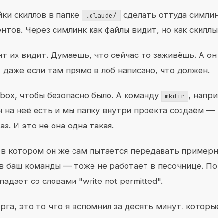
йки скиллов в папке
сделать оттуда симлин
.claude/
нтов. Через симлинк как файлы видит, но как скиллы
нт их видит. Думаешь, что сейчас то заживёшь. А он 
 даже если там прямо в лоб написано, что должен.
box, чтобы безопасно было. А команду
, напр
mkdir
 на неё есть и мы папку внутри проекта создаём — 
з. И это не она одна такая.
, в котором он же сам пытается передавать пример
 баш команды — тоже не работает в песочнице. Поч
дает со словами "write not permitted".
рга, это то что я вспомнил за десять минут, которы