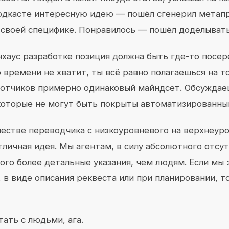
подкасте интересную идею — пошёл сгенерил метапр
в своей специфике. Понравилось — пошёл доделыват
нхаус разработке позиция должна быть где-то посер
 времени не хватит, ты всё равно полагаешься на то
ботчиков примерно одинаковый майндсет. Обсуждае
оторые не могут быть покрыты автоматизированны
честве переводчика с низкоуровневого на верхнеур
личная идея. Мы агентам, в силу абсолютного отсут
ого более детальные указания, чем людям. Если мы 
 в виде описания реквеста или при планировании, т
тать с людьми, ага.