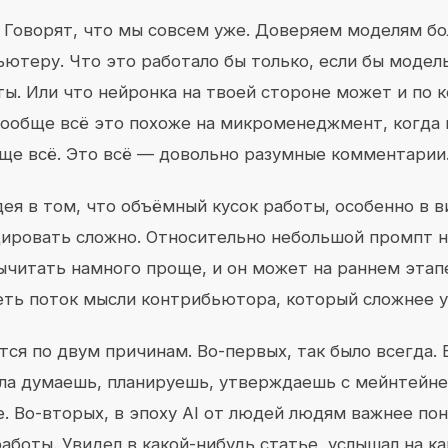
. Говорят, что мы совсем уже. Доверяем моделям б
ютеру. Что это работало бы только, если бы модел
ы. Или что нейронка на твоей стороне может и по 
 вообще всё это похоже на микроменеджмент, когда
ще всё. Это всё — довольно разумные комментарии
ея в том, что объёмный кусок работы, особенно в 
ировать сложно. Относительно небольшой промпт н
ычитать намного проще, и он может на раннем этап
еть поток мысли контрибьютора, который сложнее у
тся по двум причинам. Во-первых, так было всегда. 
ла думаешь, планируешь, утверждаешь с мейнтейне
. Во-вторых, в эпоху AI от людей людям важнее поня
аботы. Увидел в какой-нибудь статье, услышал на к