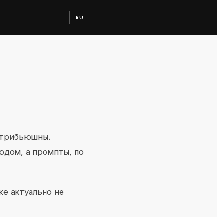
RU
онтрибьюшны.
одом, а промпты, по
же актуально не