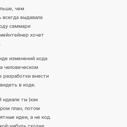
ольше, чем
ь всегда выдавала
коду саммари
 мейнтейнер хочет
.
виде изменений кода
а человеческом
е разработки внести
видеть в коде.
В идеале ты (как
ром план, потом
тные идеи, а не код.
акой-нибудь сходке