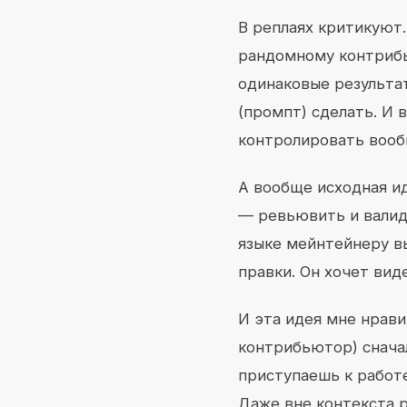
В реплаях критикуют
рандомному контрибь
одинаковые результат
(промпт) сделать. И
контролировать вооб
А вообще исходная ид
— ревьювить и валид
языке мейнтейнеру в
правки. Он хочет вид
И эта идея мне нрави
контрибьютор) снача
приступаешь к работе
Даже вне контекста р