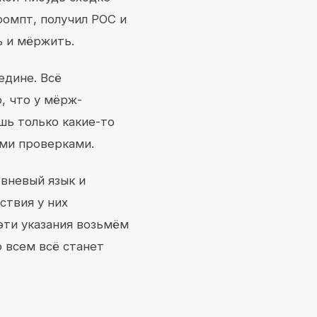
омпт, получил POC и
ь и мёржить.
едине. Всё
, что у мёрж-
шь только какие-то
ми проверками.
овневый язык и
ствия у них
эти указания возьмём
о всем всё станет