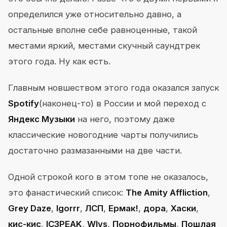
определился уже относительно давно, а
остальные вполне себе равноценные, такой
местами яркий, местами скучный саундтрек
этого года. Ну как есть.
Главным новшеством этого года оказался запуск
Spotify
(наконец-то) в России и мой переход с
Яндекс Музыки
на него, поэтому даже
классические новогодние чарты получились
достаточно размазанными на две части.
Одной строкой кого в этом топе не оказалось,
это фанастический список:
The Amity Affliction
,
Grey Daze
,
Igorrr
,
ЛСП
,
Ермак!
,
дора
,
Хаски
,
кис-кис
,
IC3PEAK
,
Wlvs
,
Порнофильмы
,
Пошлая