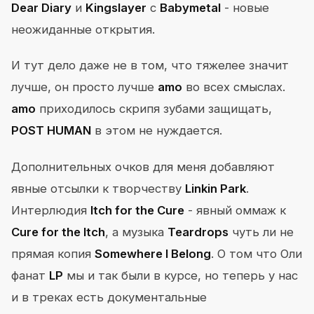
Dear Diary
и
Kingslayer
с
Babymetal
- новые
неожиданные открытия.
И тут дело даже не в том, что тяжелее значит
лучше, он просто лучше
amo
во всех смыслах.
amo
приходилось скрипя зубами защищать,
POST HUMAN
в этом не нуждается.
Дополнительных очков для меня добавляют
явные отсылки к творчеству
Linkin Park
.
Интерлюдия
Itch for the Cure
- явный оммаж к
Cure for the Itch
, а музыка
Teardrops
чуть ли не
прямая копия
Somewhere I Belong
. О том что Оли
фанат
LP
мы и так были в курсе, но теперь у нас
и в треках есть документальные