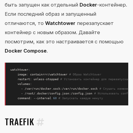
быть запущен как отдельный
Docker
-контейнер.
Если последний образ и запущенный
отличаются, то
Watchtower
перезапускает
контейнер с новым образом. Давайте
посмотрим, как это настраивается с помощью
Docker Compose
.
    image: containrrr/watchtower 
# Образ Watchtower
    restart: unless-stopped 
# Установить контейнер для перезапуска п
      - /var/run/docker.sock:/var/run/docker.sock 
# Слушать изменени
      - /root/.docker/config.json:/config.json 
# Использовать config
    command: --interval 
60
# Запускать каждую минуту
TRAEFIK