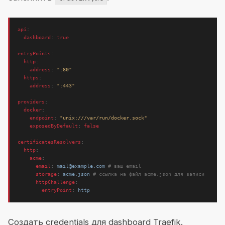
api
:
dashboard
:
true
entryPoints
:
http
:
address
:
":80"
https
:
address
:
":443"
providers
:
docker
:
endpoint
:
"unix:///var/run/docker.sock"
exposedByDefault
:
false
certificatesResolvers
:
http
:
acme
:
email
:
mail@example.com
# ваш email
storage
:
acme.json
# ссылка на файл acme.json для записи
httpChallenge
:
entryPoint
:
http
Создать credentials для dashboard Traefik.