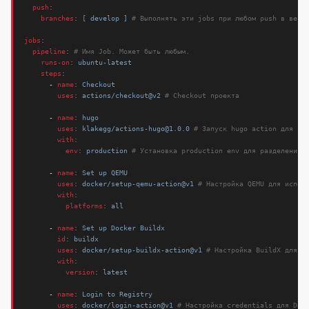
push
:
branches
:
[
develop ]
# Выполнять эти jobs при любом push в ветк
jobs
:
pipeline
:
# Имя Job. Может быть любым.
runs-on
:
ubuntu-latest
steps
:
- 
name
:
Checkout
uses
:
actions/checkout@v2
# Checkout проекта
- 
name
:
hugo
uses
:
klakegg/actions-hugo@1.0.0
# Запуск hugo action для со
with
:
env
:
production
# Установка production env для разделения 
- 
name
:
Set up QEMU
uses
:
docker/setup-qemu-action@v1
# Настройка QEMU для испол
with
:
platforms
:
all
- 
name
:
Set up Docker Buildx
id
:
buildx
uses
:
docker/setup-buildx-action@v1
# Настройка BuildX для и
with
:
version
:
latest
- 
name
:
Login to Registry
uses
:
docker/login-action@v1
# Настройка credentials для Doc