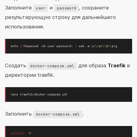
Заполните
и
, сохраните
user
password
результирующую строку для дальнейшего
использования.
echo
$(
htpasswd -nb user password
)
|
 sed -e s/
\\
$/
\\
$
\\
Создать
для образа
Traefik
в
docker-compose.yml
директории traefik.
Заполнить
.
docker-compose.yml
version
:
'3'