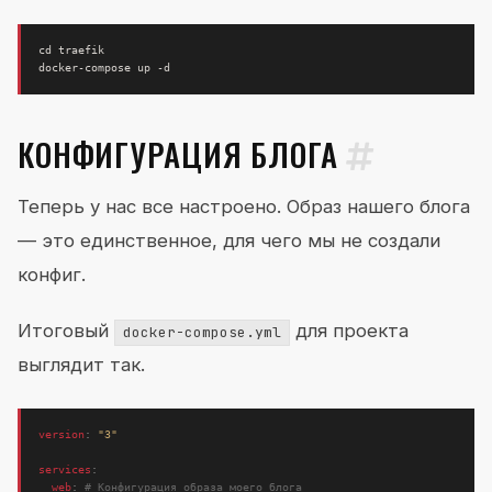
cd
КОНФИГУРАЦИЯ БЛОГА
Теперь у нас все настроено. Образ нашего блога
— это единственное, для чего мы не создали
конфиг.
Итоговый
для проекта
docker-compose.yml
выглядит так.
version
:
"3"
services
:
web
:
# Конфигурация образа моего блога