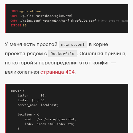
FROM
nginx:alpine
COPY
 ./public /usr/share/nginx/html
COPY
 ./nginx.conf /etc/nginx/conf.d/default.conf 
# Эту строку можно 
EXPOSE
80
У меня есть простой
в корне
nginx.conf
проекта рядом с
. Основная причина,
Dockerfile
по которой я переопределил этот конфиг —
великолепная
страница 404
.
server 
{
    listen       80
;
    listen  
[
::
]
:80
;
    server_name  localhost
;
    location / 
{
        root   /usr/share/nginx/html
;
        index  index.html index.htm
;
}