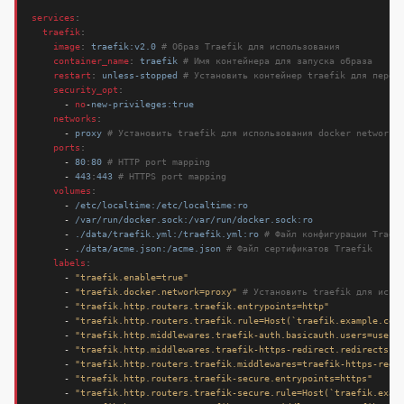
services
:
traefik
:
image
:
traefik:v2.0
# Образ Traefik для использования
container_name
:
traefik
# Имя контейнера для запуска образа
restart
:
unless-stopped
# Установить контейнер traefik для перез
security_opt
:
- 
no
-
new-privileges:true
networks
:
- 
proxy
# Установить traefik для использования docker network,
ports
:
- 
80
:
80
# HTTP port mapping
- 
443
:
443
# HTTPS port mapping
volumes
:
- 
/etc/localtime:/etc/localtime:ro
- 
/var/run/docker.sock:/var/run/docker.sock:ro
- 
./data/traefik.yml:/traefik.yml:ro
# Файл конфигурации Traef
- 
./data/acme.json:/acme.json
# Файл сертификатов Traefik
labels
:
- 
"traefik.enable=true"
- 
"traefik.docker.network=proxy"
# Установить traefik для испо
- 
"traefik.http.routers.traefik.entrypoints=http"
- 
"traefik.http.routers.traefik.rule=Host(`traefik.example.com
- 
"traefik.http.middlewares.traefik-auth.basicauth.users=usern
- 
"traefik.http.middlewares.traefik-https-redirect.redirectsch
- 
"traefik.http.routers.traefik.middlewares=traefik-https-redi
- 
"traefik.http.routers.traefik-secure.entrypoints=https"
- 
"traefik.http.routers.traefik-secure.rule=Host(`traefik.exam