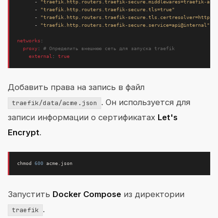
- 
"traefik.http.routers.traefik-secure.middlewares=traefik-aut
- 
"traefik.http.routers.traefik-secure.tls=true"
- 
"traefik.http.routers.traefik-secure.tls.certresolver=http"
- 
"traefik.http.routers.traefik-secure.service=api@internal"
networks
:
proxy
:
# Определить внешнюю сеть для запуска traefik
external
:
true
Добавить права на запись в файл
. Он используется для
traefik/data/acme.json
записи информации о сертификатах
Let's
Encrypt
.
chmod 
600
Запустить
Docker Compose
из директории
.
traefik