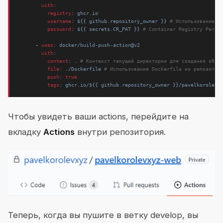
with
:
registry
:
ghcr.io
username
:
${{ github.repository_owner }}
# Использование и
password
:
${{ secrets.CR_PAT }}
# Container Registry Perso
- 
uses
:
docker/build-push-action@v2
with
:
context
:
.
# Контекст текущей директории для создания обра
file
:
./Dockerfile
# Использование Dockerfile из репозитор
push
:
true
tags
:
ghcr.io/${{ github.repository_owner }}/pavelkorolevx
Чтобы увидеть ваши actions, перейдите на
вкладку
Actions
внутри репозитория.
Теперь, когда вы пушите в ветку develop, вы