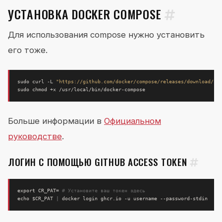
УСТАНОВКА DOCKER COMPOSE
Для использования compose нужно установить
его тоже.
sudo curl -L 
"https://github.com/docker/compose/releases/download/1.
Больше информации в
Официальном
руководстве
.
ЛОГИН С ПОМОЩЬЮ GITHUB ACCESS TOKEN
export
CR_PAT
=
# Установите ваш токен здесь
echo
$CR_PAT
|