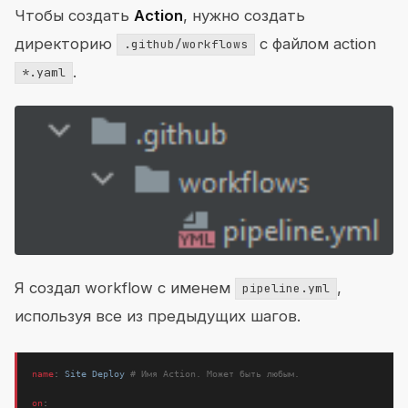
Чтобы создать
Action
, нужно создать
директорию
с файлом action
.github/workflows
.
*.yaml
Я создал workflow с именем
,
pipeline.yml
используя все из предыдущих шагов.
name
:
Site Deploy
# Имя Action. Может быть любым.
on
: