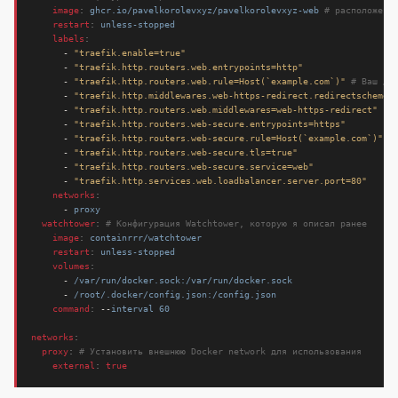
image
:
ghcr.io/pavelkorolevxyz/pavelkorolevxyz-web
# расположени
restart
:
unless-stopped
labels
:
- 
"traefik.enable=true"
- 
"traefik.http.routers.web.entrypoints=http"
- 
"traefik.http.routers.web.rule=Host(`example.com`)"
# Ваш до
- 
"traefik.http.middlewares.web-https-redirect.redirectscheme.
- 
"traefik.http.routers.web.middlewares=web-https-redirect"
- 
"traefik.http.routers.web-secure.entrypoints=https"
- 
"traefik.http.routers.web-secure.rule=Host(`example.com`)"
#
- 
"traefik.http.routers.web-secure.tls=true"
- 
"traefik.http.routers.web-secure.service=web"
- 
"traefik.http.services.web.loadbalancer.server.port=80"
networks
:
- 
proxy
watchtower
:
# Конфигурация Watchtower, которую я описал ранее
image
:
containrrr/watchtower
restart
:
unless-stopped
volumes
:
- 
/var/run/docker.sock:/var/run/docker.sock
- 
/root/.docker/config.json:/config.json
command
:
--
interval 60
networks
:
proxy
:
# Установить внешнюю Docker network для использования
external
:
true