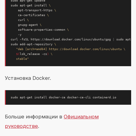
sudo apt-get install 
    apt-transport-https 
    ca-certificates 
    curl 
    gnupg-agent 
    software-properties-common 
curl -fsSL https://download.docker.com/linux/ubuntu/gpg 
|
sudo add-apt-repository 
$(
lsb_release -cs
)
   stable"
Установка Docker.
Больше информации в
Официальном
руководстве
.