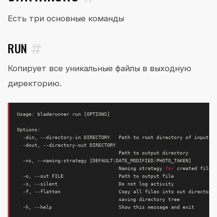
Есть три основные команды
RUN
Копирует все уникальные файлы в выходную
директорию.
Usage: bladerunner run 
[
OPTIONS
]
  -ns, --naming-strategy 
[
DEFAULT
|
DATE_MODIFIED
|
PHOTO_TAKEN
]
                                   Naming strategy 
for
  -h, --help                       Show this message and 
exit