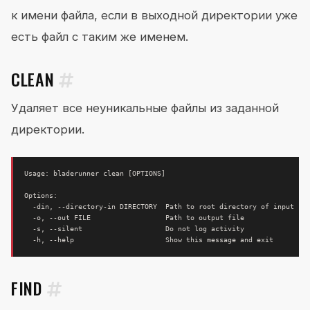
к имени файла, если в выходной директории уже
есть файл с таким же именем.
CLEAN
Удаляет все неуникальные файлы из заданной
директории.
Usage: bladerunner clean 
[
OPTIONS
]
  -h, --help                      Show this message and 
exit
FIND