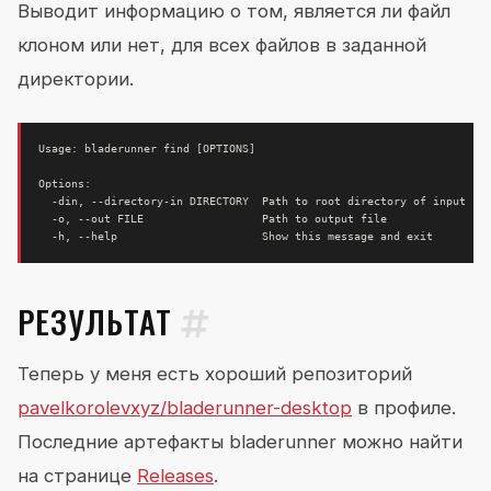
Выводит информацию о том, является ли файл
клоном или нет, для всех файлов в заданной
директории.
Usage: bladerunner find 
[
OPTIONS
]
  -h, --help                      Show this message and 
exit
РЕЗУЛЬТАТ
Теперь у меня есть хороший репозиторий
pavelkorolevxyz/bladerunner-desktop
в профиле.
Последние артефакты bladerunner можно найти
на странице
Releases
.